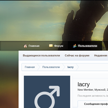
Главная
Форум
Пользователи
Выдающиеся пользователи
Сейчас на форуме
Недавняя 
Главная
Пользователи
lacry
lacry
New Member
, Мужской, 
Последняя активность la
Сообщения проф