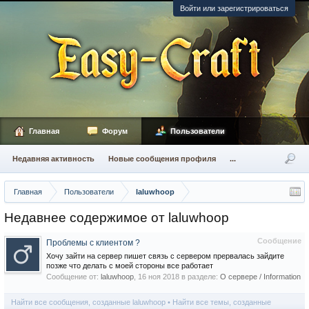
Войти или зарегистрироваться
Главная
Форум
Пользователи
Недавняя активность
Новые сообщения профиля
...
Главная
Пользователи
laluwhoop
Недавнее содержимое от laluwhoop
Сообщение
Проблемы с клиентом ?
Хочу зайти на сервер пишет связь с сервером прервалась зайдите
позже что делать с моей стороны все работает
Сообщение от:
laluwhoop
,
16 ноя 2018
в разделе:
О сервере / Information
Найти все сообщения, созданные laluwhoop
Найти все темы, созданные