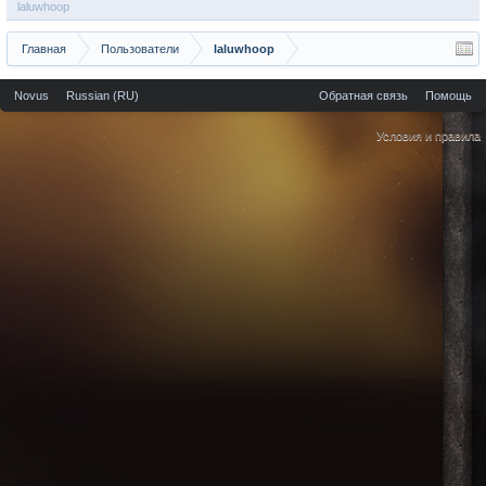
laluwhoop
Главная
Пользователи
laluwhoop
Novus
Russian (RU)
Обратная связь
Помощь
Условия и правила