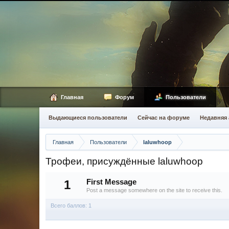
Главная
Форум
Пользователи
Выдающиеся пользователи
Сейчас на форуме
Недавняя 
Главная
Пользователи
laluwhoop
Трофеи, присуждённые laluwhoop
1
First Message
Post a message somewhere on the site to receive this.
Всего баллов: 1