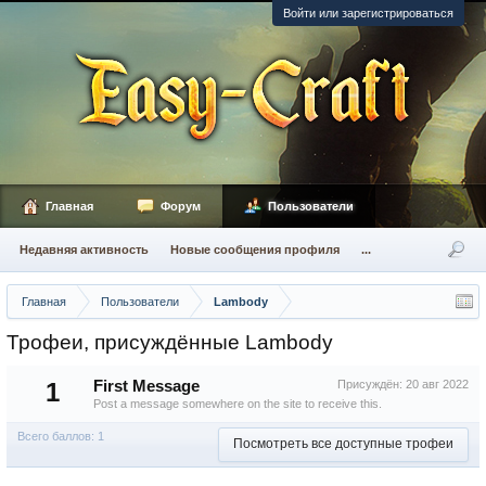
Войти или зарегистрироваться
Главная
Форум
Пользователи
Недавняя активность
Новые сообщения профиля
...
Главная
Пользователи
Lambody
Трофеи, присуждённые Lambody
1
First Message
Присуждён:
20 авг 2022
Post a message somewhere on the site to receive this.
Всего баллов: 1
Посмотреть все доступные трофеи