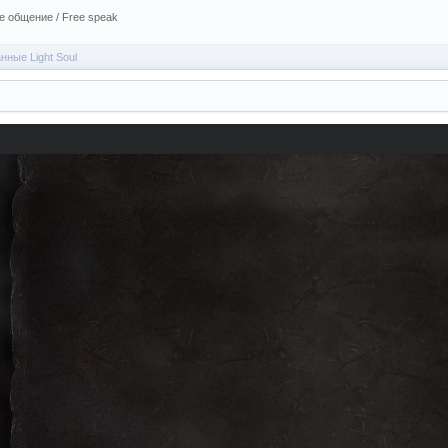
 общение / Free speak
нные Light Soul