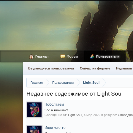
Главная
Форум
Пользователи
Выдающиеся пользователи
Сейчас на форуме
Недавняя 
Главная
Пользователи
Light Soul
Недавнее содержимое от Light Soul
Поболтаем
Збс а твои как?
Сообщение от:
Light Soul
,
4 мар 2022
в разделе:
Свободное
Ищю кого-то