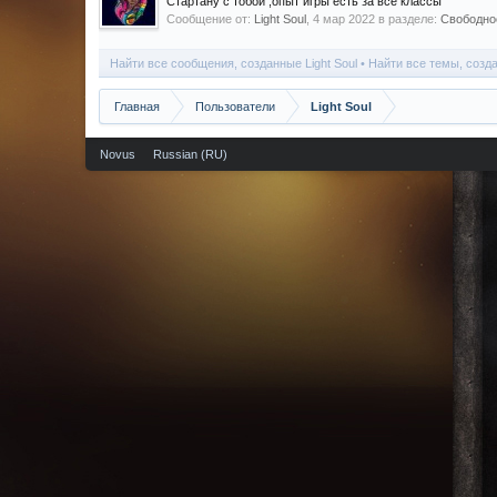
Стартану с тобой ,опыт игры есть за все классы
Сообщение от:
Light Soul
,
4 мар 2022
в разделе:
Свободное
Найти все сообщения, созданные Light Soul
Найти все темы, созда
Главная
Пользователи
Light Soul
Novus
Russian (RU)