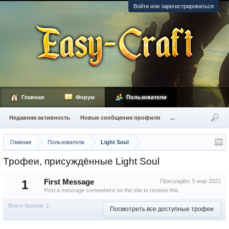
Войти или зарегистрироваться
Главная
Форум
Пользователи
Недавняя активность
Новые сообщения профиля
...
Главная
Пользователи
Light Soul
Трофеи, присуждённые Light Soul
1
First Message
Присуждён:
5 мар 2022
Post a message somewhere on the site to receive this.
Всего баллов: 1
Посмотреть все доступные трофеи