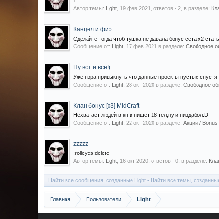
1
Автор темы:
Light
,
19 фев 2021
, ответов - 2, в разделе:
Кла
Канцел и фир
Сделайте тогда чтоб тушка не давала бонус сета,х2 статы
Сообщение от:
Light
,
17 фев 2021
в разделе:
Свободное об
Ну вот и все!)
Уже пора привыкнуть что данные проекты пустые спустя 
Сообщение от:
Light
,
28 окт 2020
в разделе:
Свободное об
Клан бонус [x3] MidCraft
Нехватает людей в кп и пишет 18 тел,ну и пиздабол:D
Сообщение от:
Light
,
22 окт 2020
в разделе:
Акции / Bonus
zzzzz
:rolleyes:delete
Автор темы:
Light
,
16 окт 2020
, ответов - 0, в разделе:
Клан
Найти все сообщения, созданные Light
Найти все темы, созданные
Главная
Пользователи
Light