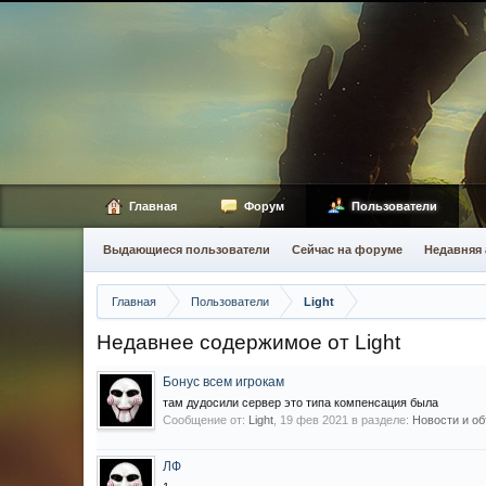
Главная
Форум
Пользователи
Выдающиеся пользователи
Сейчас на форуме
Недавняя 
Главная
Пользователи
Light
Недавнее содержимое от Light
Бонус всем игрокам
там дудосили сервер это типа компенсация была
Сообщение от:
Light
,
19 фев 2021
в разделе:
Новости и об
ЛФ