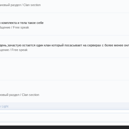
новый раздел / Сlan section
 комплекта и тела такое себе
щение / Free speak
день,зачастую остается один клан который посасывает на серверах с более менее он
щение / Free speak
овый раздел / Сlan section
 Light