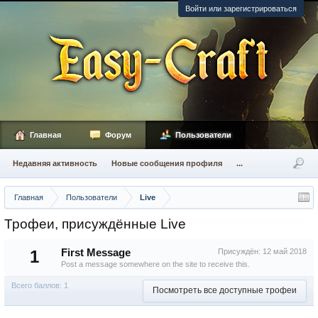
Войти или зарегистрироваться
Главная
Форум
Пользователи
Недавняя активность
Новые сообщения профиля
...
Главная
Пользователи
Live
Трофеи, присуждённые Live
1
First Message
Присуждён:
12 май 2018
Post a message somewhere on the site to receive this.
Всего баллов: 1
Посмотреть все доступные трофеи