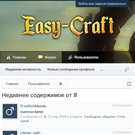
Войти или зарегистрироваться
Главная
Форум
Пользователи
Недавняя активность
Новые сообщения профиля
...
Главная
Пользователи
lll
Недавнее содержимое от lll
Сообщение
О наболевшем...
/summon Admin
Сообщение от:
lll
,
12 мар 2018
в разделе:
Свободное общение / Free
speak
Сообщение
глючит сайт