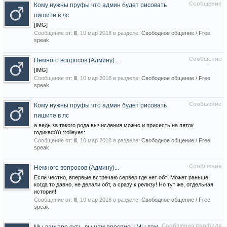
Сообщение
Кому нужны пруфы что админ будет рисовать
пишите в лс
[IMG]
Сообщение от:
lll
,
10 мар 2018
в разделе:
Свободное общение / Free
speak
Сообщение
Немного вопросов (Админу)...
[IMG]
Сообщение от:
lll
,
10 мар 2018
в разделе:
Свободное общение / Free
speak
Сообщение
Кому нужны пруфы что админ будет рисовать
пишите в лс
а ведь за такого рода вычисления можно и присесть на пяток
годикаф))) :rolleyes:
Сообщение от:
lll
,
10 мар 2018
в разделе:
Свободное общение / Free
speak
Сообщение
Немного вопросов (Админу)...
Если честно, впервые встречаю сервер где нет обт! Может раньше,
когда то давно, не делали обт, а сразу к релизу! Но тут же, отдельная
история!
Сообщение от:
lll
,
10 мар 2018
в разделе:
Свободное общение / Free
speak
Сообщения профиля