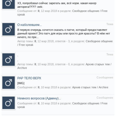
ХЗ, попробовал сейчас зарегать акк, всё норм. какая нахер
авторега!?!?!? :eek:
Сообщение от:
lll
,
12 мар 2018
в разделе:
Свободное общение / Free
speak
Тема
О наболевшем...
В первую очередь хочется сказать о патче, который предоставляет
данный проект! Это патч для игры или просто для красоты? В нём нет
ничего, по при...
Автор темы:
lll
,
12 мар 2018
, ответов - 3, в разделе:
Свободное общение
/ Free speak
Тема
.
.
Автор темы:
lll
,
10 мар 2018
, ответов - 0, в разделе:
Архив старых тем /
Archive
Сообщение
РАР ТЕЛО ВЕРХ
[IMG]
Сообщение от:
lll
,
10 мар 2018
в разделе:
Архив старых тем / Archive
Сообщение
Немного вопросов (Админу)...
Сообщение от:
lll
,
10 мар 2018
в разделе:
Свободное общение / Free
speak