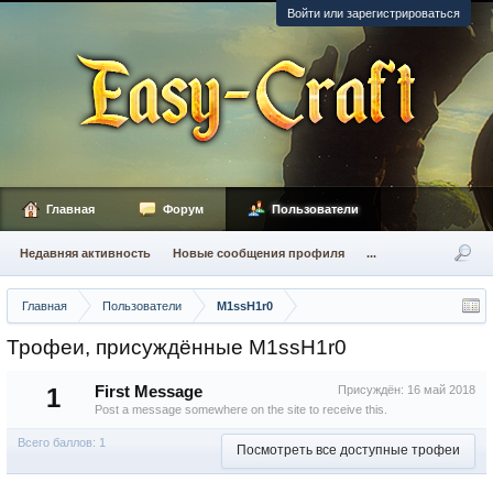
Войти или зарегистрироваться
Главная
Форум
Пользователи
Недавняя активность
Новые сообщения профиля
...
Главная
Пользователи
M1ssH1r0
Трофеи, присуждённые M1ssH1r0
1
First Message
Присуждён:
16 май 2018
Post a message somewhere on the site to receive this.
Всего баллов: 1
Посмотреть все доступные трофеи