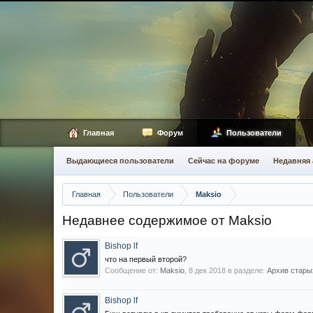
Главная
Форум
Пользователи
Выдающиеся пользователи
Сейчас на форуме
Недавняя 
Главная
Пользователи
Maksio
Недавнее содержимое от Maksio
Bishop lf
что на первый второй?
Сообщение от:
Maksio
,
8 дек 2018
в разделе:
Архив старых
Bishop lf