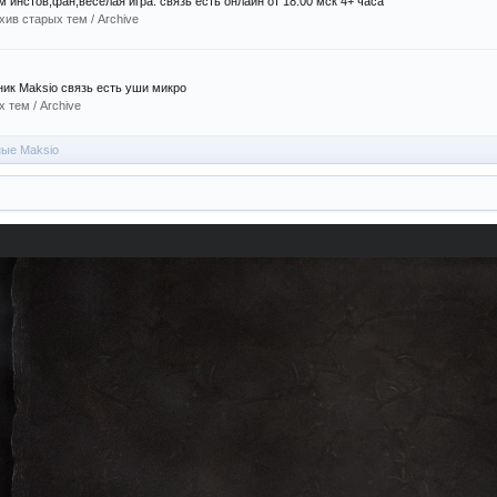
инстов,фан,веселая игра. связь есть онлайн от 18:00 мск 4+ часа
хив старых тем / Archive
ник Maksio связь есть уши микро
 тем / Archive
ные Maksio