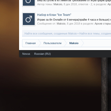
Биш вступлю в кп лимитов требование от игры фарм.фарм 
Автор темы:
Maksio
,
8 дек 2018
, ответов - 2, в разделе:
Ар
Набор в Клан "Ice Team"
Играю за бп Онлайн от 6 вечера(прайм 4 часа и больше) 
Сообщение от:
Maksio
,
8 дек 2018
в разделе:
Архив старых
Найти все сообщения, созданные Maksio
Найти все темы, создан
Главная
Пользователи
Maksio
Novus
Russian (RU)