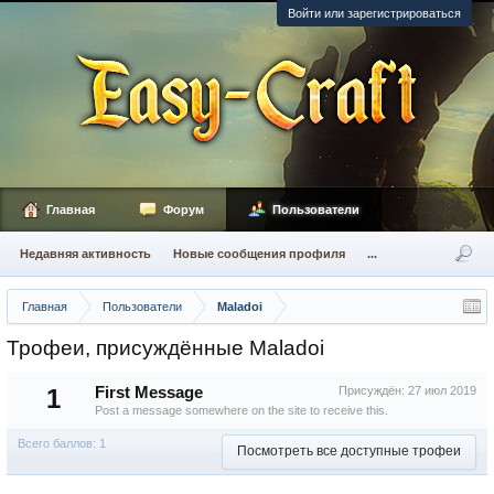
Войти или зарегистрироваться
Главная
Форум
Пользователи
Недавняя активность
Новые сообщения профиля
...
Главная
Пользователи
Maladoi
Трофеи, присуждённые Maladoi
1
First Message
Присуждён:
27 июл 2019
Post a message somewhere on the site to receive this.
Всего баллов: 1
Посмотреть все доступные трофеи