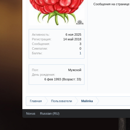
Сообщения на странице 
Активность:
6 ноя 2025
Регистрация:
14 май 2018
Сообщения:
3
Симпатии:
0
Баллы:
1
Пол:
Мужской
День рождения:
6 фев 1993
(Возраст: 33)
Главная
Пользователи
Malinka
Novus
Russian (RU)