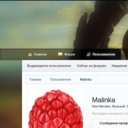
Главная
Форум
Пользователи
Выдающиеся пользователи
Сейчас на форуме
Недавняя 
Главная
Пользователи
Malinka
Malinka
New Member
, Мужской, 
Последняя активность M
Сообщения проф