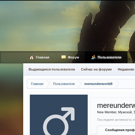
Главная
Форум
Пользователи
Выдающиеся пользователи
Сейчас на форуме
Недавняя 
Главная
Пользователи
mereunderworld8
mereunderw
New Member
, Мужской, 
Последняя активность m
Сообщения проф