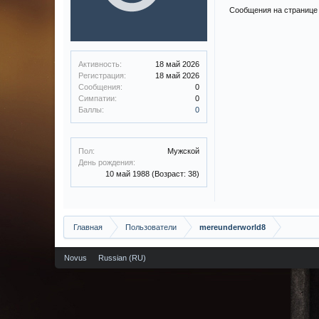
Сообщения на странице 
Активность:
18 май 2026
Регистрация:
18 май 2026
Сообщения:
0
Симпатии:
0
Баллы:
0
Пол:
Мужской
День рождения:
10 май 1988
(Возраст: 38)
Главная
Пользователи
mereunderworld8
Novus
Russian (RU)