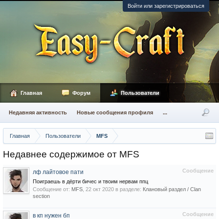
Войти или зарегистрироваться
Главная
Форум
Пользователи
Недавняя активность
Новые сообщения профиля
...
Главная
Пользователи
MFS
Недавнее содержимое от MFS
Сообщение
лф лайтовое пати
Поиграешь в дёрти бичес и твоим нервам ппц
Сообщение от:
MFS
,
22 окт 2020
в разделе:
Клановый раздел / Сlan
section
Сообщение
в кп нужен бп