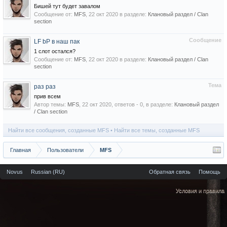
Бишей тут будет завалом
Сообщение от:
MFS
,
22 окт 2020
в разделе:
Клановый раздел / Сlan
section
Сообщение
LF bP в наш пак
1 слот остался?
Сообщение от:
MFS
,
22 окт 2020
в разделе:
Клановый раздел / Сlan
section
Тема
раз раз
прив всем
Автор темы:
MFS
,
22 окт 2020
, ответов - 0, в разделе:
Клановый раздел
/ Сlan section
Найти все сообщения, созданные MFS
Найти все темы, созданные MFS
Главная
Пользователи
MFS
Novus
Russian (RU)
Обратная связь
Помощь
Условия и правила