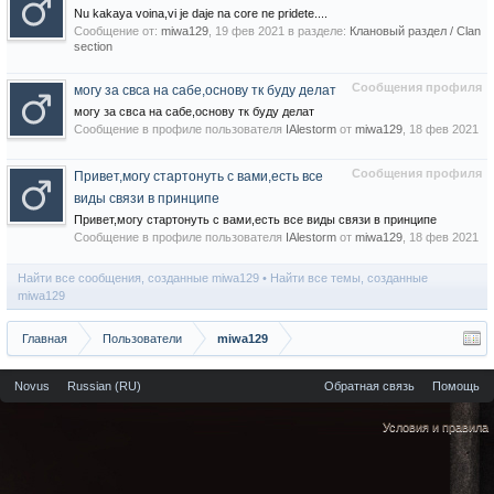
Nu kakaya voina,vi je daje na core ne pridete....
Сообщение от:
miwa129
,
19 фев 2021
в разделе:
Клановый раздел / Сlan
section
Сообщения профиля
могу за свса на сабе,основу тк буду делат
могу за свса на сабе,основу тк буду делат
Сообщение в профиле пользователя
IAlestorm
от
miwa129
,
18 фев 2021
Сообщения профиля
Привет,могу стартонуть с вами,есть все
виды связи в принципе
Привет,могу стартонуть с вами,есть все виды связи в принципе
Сообщение в профиле пользователя
IAlestorm
от
miwa129
,
18 фев 2021
Найти все сообщения, созданные miwa129
Найти все темы, созданные
miwa129
Главная
Пользователи
miwa129
Novus
Russian (RU)
Обратная связь
Помощь
Условия и правила