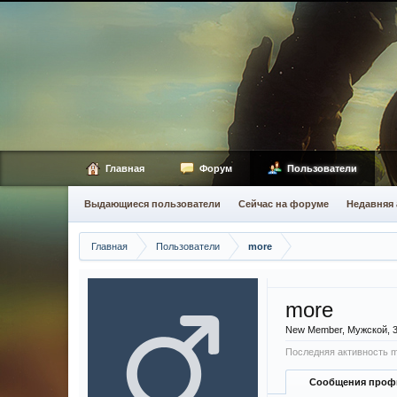
Главная
Форум
Пользователи
Выдающиеся пользователи
Сейчас на форуме
Недавняя 
Главная
Пользователи
more
more
New Member
, Мужской, 
Последняя активность m
Сообщения проф