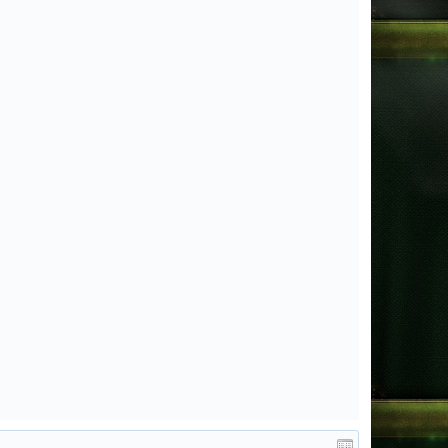
L2HELIOS.NET x1OOO HF