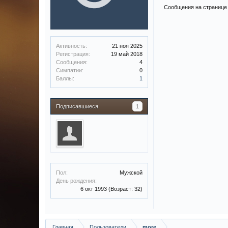
Сообщения на странице 
Активность:
21 ноя 2025
Регистрация:
19 май 2018
Сообщения:
4
Симпатии:
0
Баллы:
1
Подписавшиеся
1
Пол:
Мужской
День рождения:
6 окт 1993
(Возраст: 32)
Главная
Пользователи
more