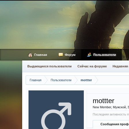
Главная
Форум
Пользователи
Выдающиеся пользователи
Сейчас на форуме
Недавняя 
Главная
Пользователи
mottter
mottter
New Member
, Мужской, 
Последняя активность mo
Сообщения проф