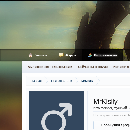
Главная
Форум
Пользователи
Выдающиеся пользователи
Сейчас на форуме
Недавняя 
Главная
Пользователи
MrKisliy
MrKisliy
New Member
, Мужской, 
Последняя активность Mr
Сообщения проф