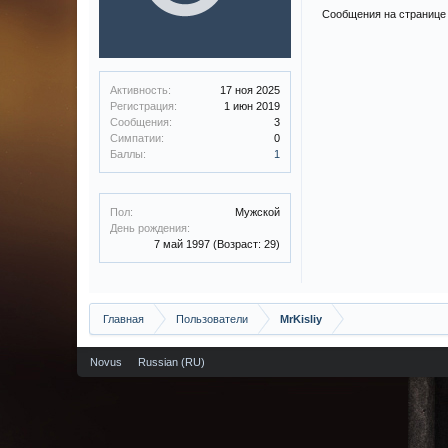
Сообщения на странице 
Активность:
17 ноя 2025
Регистрация:
1 июн 2019
Сообщения:
3
Симпатии:
0
Баллы:
1
Пол:
Мужской
День рождения:
7 май 1997
(Возраст: 29)
Главная
Пользователи
MrKisliy
Novus
Russian (RU)