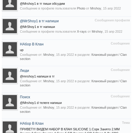
@Mrshoy1 в тг пиши обсудим
Сообщение в профиле пользователя
Photo
от
Mrshoy
,
15 апр 2022
Сообщения профиля
@MrShoy1 в тг напиши
@MrShoy1 в тг напиши
Сообщение в профиле пользователя
X-rays
от
Mrshoy
,
15 апр 2022
Сообщение
НАбор В Клан
up
Сообщение от:
Mrshoy
,
15 апр 2022
в разделе:
Клановый раздел / Сlan
section
Сообщение
Люди
@mrshoy1 напиши в тг
Сообщение от:
Mrshoy
,
15 апр 2022
в разделе:
Клановый раздел / Сlan
section
Сообщение
Поиск
@Mrshoy1 d телеге напиши
Сообщение от:
Mrshoy
,
15 апр 2022
в разделе:
Клановый раздел / Сlan
section
Тема
НАбор В Клан
ПРИВЕТ!!! ВИДЕМ НАБОР В КЛАН SILICONE 1.Сорк Занято 2.ММ