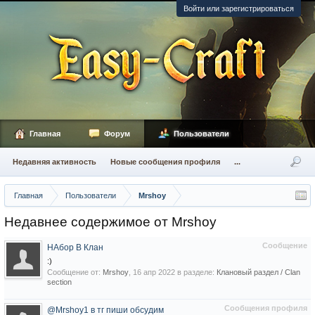
Войти или зарегистрироваться
Главная
Форум
Пользователи
Недавняя активность
Новые сообщения профиля
...
Главная
Пользователи
Mrshoy
Недавнее содержимое от Mrshoy
Сообщение
НАбор В Клан
:)
Сообщение от:
Mrshoy
,
16 апр 2022
в разделе:
Клановый раздел / Сlan
section
Сообщения профиля
@Mrshoy1 в тг пиши обсудим