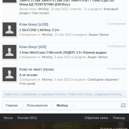
Занято 3.Сорк Занято 4.Сорк 5.БП Занято 6.БП 7.Овер 8.Да,СВС
9Некр,БД ТЕЛЕГАГРАМ @MrShoy1
Автор темы:
Mrshoy
,
15 апр 2022
, ответов - 3, в разделе:
Клановый
раздел / Сlan section
Сообщение
Клан бонус [x100]
1.SILICONE 2.MrShoy 3.14+
Сообщение от:
Mrshoy
,
15 апр 2022
в разделе:
Акции / Bonus
Сообщение
Клан бонус [x50]
1 Клан WestCoast 2 Microsoft (ЛИДЕР) 3 9+ Игроков выдано
Сообщение от:
Mrshoy
,
5 мар 2022
в разделе:
Акции / Bonus
Сообщение
Кому не хвает игрока
А че за клан
Сообщение от:
Mrshoy
,
5 мар 2022
в разделе:
Свободное общение /
Free speak
Найти все сообщения, созданные Mrshoy
Найти все темы, созданные Mrshoy
Главная
Пользователи
Mrshoy
Novus
Russian (RU)
Обратная связь
Помощь
Условия и правила