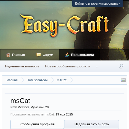
Войти или зарегистрироваться
Главная
Форум
Пользователи
Недавняя активность
Новые сообщения профиля
...
Главная
Пользователи
msCat
msCat
New Member
, Мужской, 28
Последняя активность msCat:
19 ноя 2025
Сообщения профиля
Недавняя активность