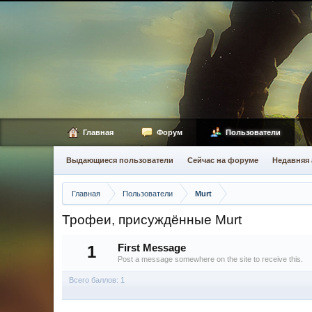
Главная
Форум
Пользователи
Выдающиеся пользователи
Сейчас на форуме
Недавняя 
Главная
Пользователи
Murt
Трофеи, присуждённые Murt
1
First Message
Post a message somewhere on the site to receive this.
Всего баллов: 1