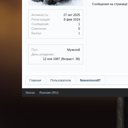
Сообщения на странице
Активность:
27 окт 2025
Регистрация:
8 фев 2019
Сообщения:
1
Симпатии:
0
Баллы:
1
Пол:
Мужской
День рождения:
12 ноя 1987
(Возраст: 38)
Главная
Пользователи
Newermore87
Novus
Russian (RU)