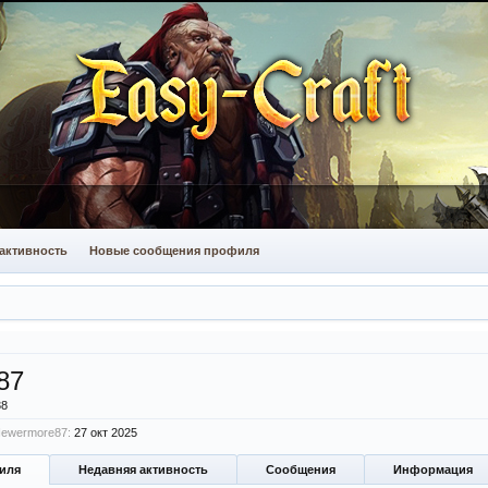
активность
Новые сообщения профиля
87
38
Newermore87:
27 окт 2025
иля
Недавняя активность
Сообщения
Информация