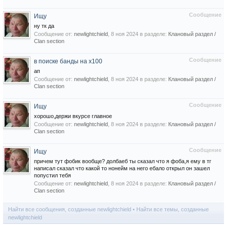
Сообщение
Ищу
ну тк да
Сообщение от:
newlightchield
,
8 ноя 2024
в разделе:
Клановый раздел /
Сlan section
Сообщение
в поиске банды на х100
ап
Сообщение от:
newlightchield
,
8 ноя 2024
в разделе:
Клановый раздел /
Сlan section
Сообщение
Ищу
хорошо,держи вкурсе главное
Сообщение от:
newlightchield
,
8 ноя 2024
в разделе:
Клановый раздел /
Сlan section
Сообщение
Ищу
причем тут фобик вообще? долбаеб ты сказал что я фоба,я ему в тг
написал сказал что какой то нонейм на него ебало открыл он зашел
попустил тебя
Сообщение от:
newlightchield
,
8 ноя 2024
в разделе:
Клановый раздел /
Сlan section
Найти все сообщения, созданные newlightchield
Найти все темы, созданные
newlightchield