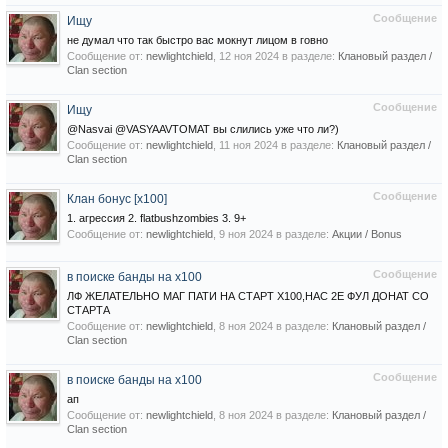
Сообщение
Ищу
не думал что так быстро вас мокнут лицом в говно
Сообщение от:
newlightchield
,
12 ноя 2024
в разделе:
Клановый раздел /
Сlan section
Сообщение
Ищу
@Nasvai @VASYAAVTOMAT вы слились уже что ли?)
Сообщение от:
newlightchield
,
11 ноя 2024
в разделе:
Клановый раздел /
Сlan section
Сообщение
Клан бонус [x100]
1. агрессия 2. flatbushzombies 3. 9+
Сообщение от:
newlightchield
,
9 ноя 2024
в разделе:
Акции / Bonus
Сообщение
в поиске банды на х100
ЛФ ЖЕЛАТЕЛЬНО МАГ ПАТИ НА СТАРТ Х100,НАС 2Е ФУЛ ДОНАТ СО
СТАРТА
Сообщение от:
newlightchield
,
8 ноя 2024
в разделе:
Клановый раздел /
Сlan section
Сообщение
в поиске банды на х100
ап
Сообщение от:
newlightchield
,
8 ноя 2024
в разделе:
Клановый раздел /
Сlan section