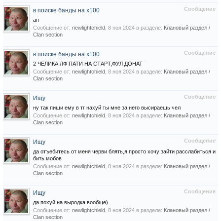
Сообщение
в поиске банды на х100
ап
Сообщение от:
newlightchield
,
8 ноя 2024
в разделе:
Клановый раздел /
Сlan section
Сообщение
в поиске банды на х100
2 ЧЕЛИКА ЛФ ПАТИ НА СТАРТ,ФУЛ ДОНАТ
Сообщение от:
newlightchield
,
8 ноя 2024
в разделе:
Клановый раздел /
Сlan section
Сообщение
Ищу
ну так пиши ему в тг нахуй ты мне за него высираешь чел
Сообщение от:
newlightchield
,
8 ноя 2024
в разделе:
Клановый раздел /
Сlan section
Сообщение
Ищу
да отъебитесь от меня черви блять,я просто хочу зайти расслабиться и
бить мобов
Сообщение от:
newlightchield
,
8 ноя 2024
в разделе:
Клановый раздел /
Сlan section
Сообщение
Ищу
да похуй на выродка вообще)
Сообщение от:
newlightchield
,
8 ноя 2024
в разделе:
Клановый раздел /
Сlan section