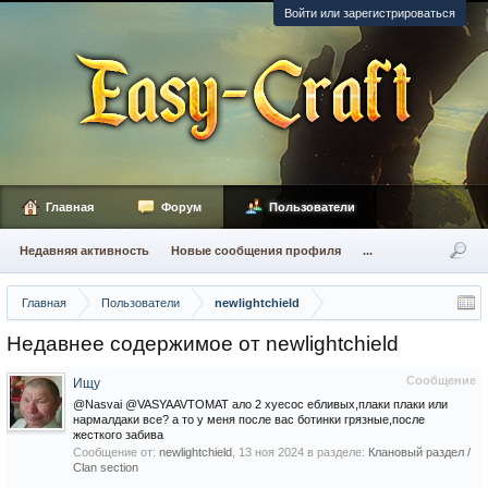
Войти или зарегистрироваться
Главная
Форум
Пользователи
Недавняя активность
Новые сообщения профиля
...
Главная
Пользователи
newlightchield
Недавнее содержимое от newlightchield
Сообщение
Ищу
@Nasvai @VASYAAVTOMAT ало 2 хуесос ебливых,плаки плаки или
нармалдаки все? а то у меня после вас ботинки грязные,после
жесткого забива
Сообщение от:
newlightchield
,
13 ноя 2024
в разделе:
Клановый раздел /
Сlan section