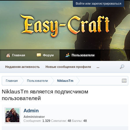
Войти или зарегистрироваться
Главная
Форум
Пользователи
Недавняя активность
Новые сообщения профиля
...
Главная
Пользователи
NiklausTm
NiklausTm является подписчиком
пользователей
Admin
Administrator
Сообщения:
1.329
Симпатии:
48
Баллы:
48