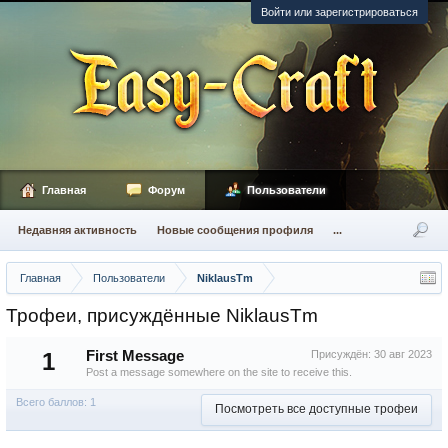
Войти или зарегистрироваться
Главная
Форум
Пользователи
Недавняя активность
Новые сообщения профиля
...
Главная
Пользователи
NiklausTm
Трофеи, присуждённые NiklausTm
1
First Message
Присуждён:
30 авг 2023
Post a message somewhere on the site to receive this.
Всего баллов: 1
Посмотреть все доступные трофеи