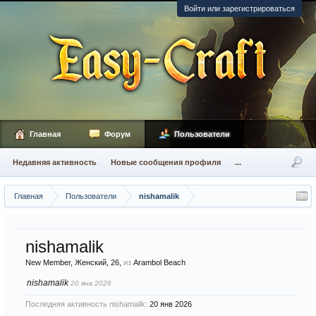
Войти или зарегистрироваться
Главная
Форум
Пользователи
Недавняя активность
Новые сообщения профиля
...
Главная
Пользователи
nishamalik
nishamalik
New Member
, Женский, 26,
из
Arambol Beach
nishamalik
20 янв 2026
Последняя активность nishamalik:
20 янв 2026