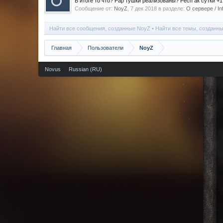
В итоге то что? Рар тушки реализованы? Респ ак сутки +1
Сообщение от:
NoyZ
,
7 дек 2018
в разделе:
О сервере / In
Найти все сообщения, созданные NoyZ
Найти все темы, созданн
Главная
Пользователи
NoyZ
Novus
Russian (RU)