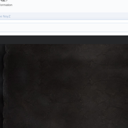
 час?
formation
ые NoyZ