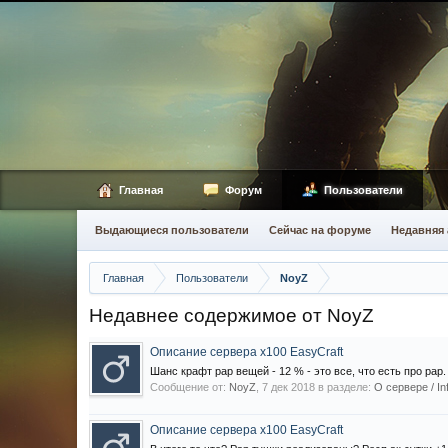
Главная
Форум
Пользователи
Выдающиеся пользователи
Сейчас на форуме
Недавняя 
Главная
Пользователи
NoyZ
Недавнее содержимое от NoyZ
Описание сервера х100 EasyCraft
Шанс крафт рар вещей - 12 % - это все, что есть про рар. 
Сообщение от:
NoyZ
,
7 дек 2018
в разделе:
О сервере / In
Описание сервера х100 EasyCraft