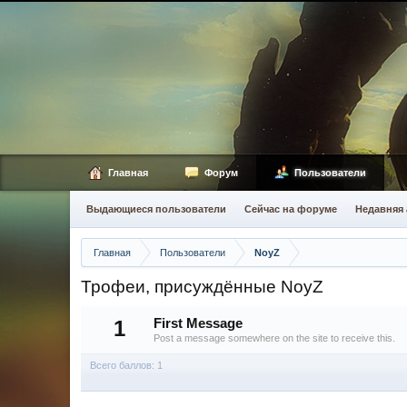
Главная
Форум
Пользователи
Выдающиеся пользователи
Сейчас на форуме
Недавняя 
Главная
Пользователи
NoyZ
Трофеи, присуждённые NoyZ
1
First Message
Post a message somewhere on the site to receive this.
Всего баллов: 1