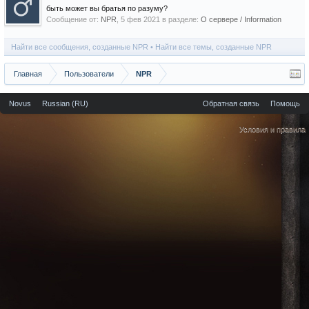
быть может вы братья по разуму?
Сообщение от:
NPR
,
5 фев 2021
в разделе:
О сервере / Information
Найти все сообщения, созданные NPR
Найти все темы, созданные NPR
Главная
Пользователи
NPR
Novus
Russian (RU)
Обратная связь
Помощь
Условия и правила