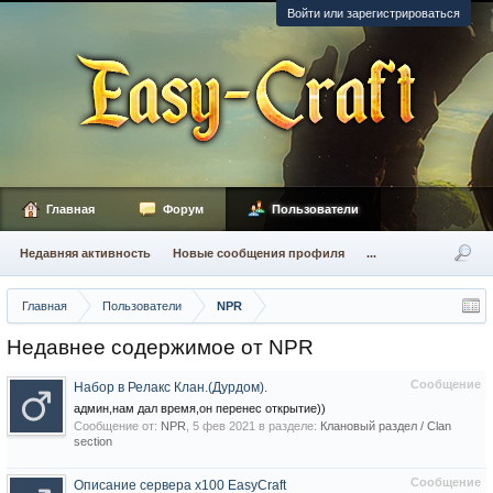
Войти или зарегистрироваться
Главная
Форум
Пользователи
Недавняя активность
Новые сообщения профиля
...
Главная
Пользователи
NPR
Недавнее содержимое от NPR
Сообщение
Набор в Релакс Клан.(Дурдом).
админ,нам дал время,он перенес открытие))
Сообщение от:
NPR
,
5 фев 2021
в разделе:
Клановый раздел / Сlan
section
Сообщение
Описание сервера х100 EasyCraft