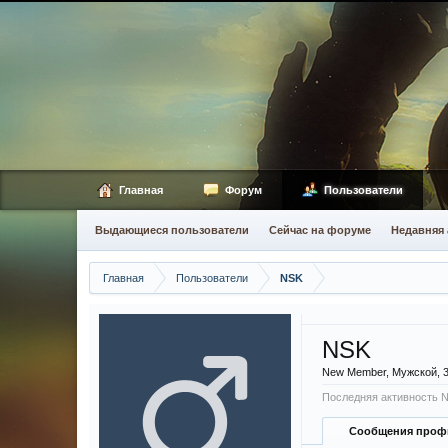
Главная
Форум
Пользователи
Выдающиеся пользователи
Сейчас на форуме
Недавняя 
Главная
Пользователи
NSK
NSK
New Member
, Мужской, 
Последняя активность 
Сообщения проф