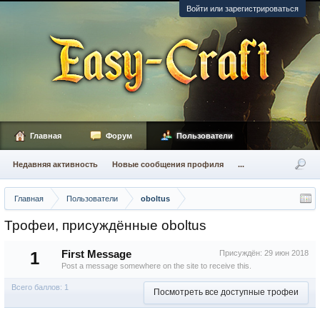
Войти или зарегистрироваться
Главная
Форум
Пользователи
Недавняя активность
Новые сообщения профиля
...
Главная
Пользователи
oboltus
Трофеи, присуждённые oboltus
1
First Message
Присуждён:
29 июн 2018
Post a message somewhere on the site to receive this.
Всего баллов: 1
Посмотреть все доступные трофеи