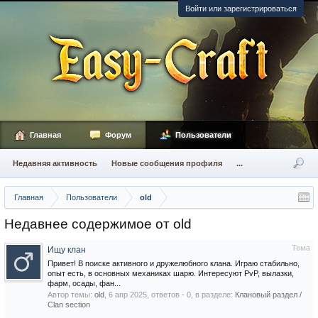
Войти или зарегистрироваться
Главная
Форум
Пользователи
Недавняя активность
Новые сообщения профиля
...
Главная
Пользователи
old
Недавнее содержимое от old
Тема
Ищу клан
Привет! В поиске активного и дружелюбного клана. Играю стабильно,
опыт есть, в основных механиках шарю. Интересуют PvP, вылазки,
фарм, осады, фан...
Автор темы:
old
,
6 апр 2025
, ответов - 0, в разделе:
Клановый раздел /
Сlan section