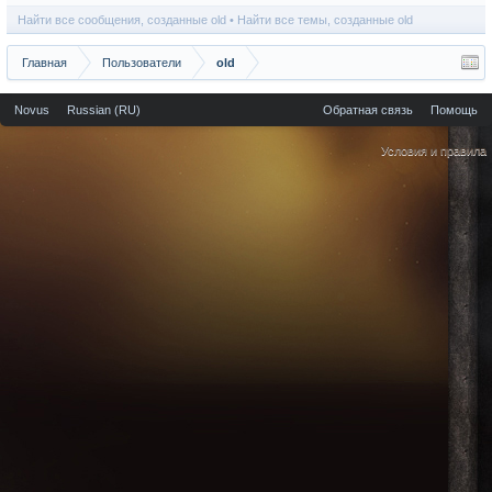
Найти все сообщения, созданные old
Найти все темы, созданные old
Главная
Пользователи
old
Novus
Russian (RU)
Обратная связь
Помощь
Условия и правила