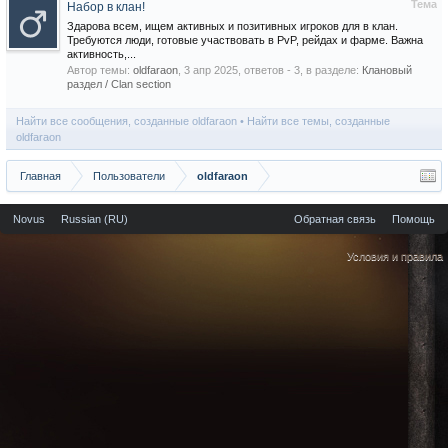
Тема
Набор в клан!
Здарова всем, ищем активных и позитивных игроков для в клан.
Требуются люди, готовые участвовать в PvP, рейдах и фарме. Важна
активность,...
Автор темы:
oldfaraon
,
3 апр 2025
, ответов - 3, в разделе:
Клановый
раздел / Сlan section
Найти все сообщения, созданные oldfaraon
Найти все темы, созданные
oldfaraon
Главная
Пользователи
oldfaraon
Novus
Russian (RU)
Обратная связь
Помощь
Условия и правила