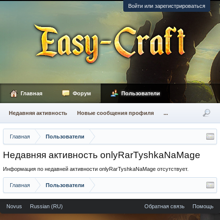
Войти или зарегистрироваться
Главная
Форум
Пользователи
Недавняя активность
Новые сообщения профиля
...
Главная
Пользователи
Недавняя активность onlyRarTyshkaNaMage
Информация по недавней активности onlyRarTyshkaNaMage отсутствует.
Главная
Пользователи
Novus
Russian (RU)
Обратная связь
Помощь