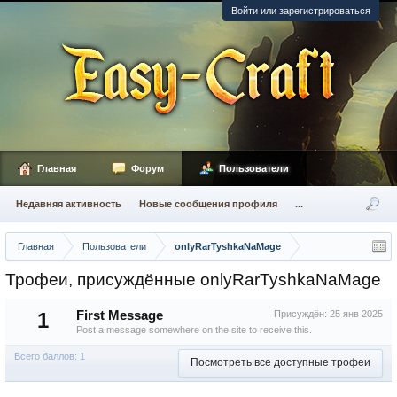
Войти или зарегистрироваться
Главная
Форум
Пользователи
Недавняя активность
Новые сообщения профиля
...
Главная
Пользователи
onlyRarTyshkaNaMage
Трофеи, присуждённые onlyRarTyshkaNaMage
1
First Message
Присуждён:
25 янв 2025
Post a message somewhere on the site to receive this.
Всего баллов: 1
Посмотреть все доступные трофеи