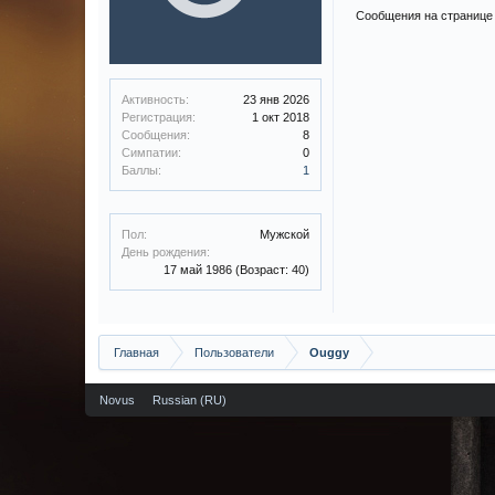
Сообщения на странице 
Активность:
23 янв 2026
Регистрация:
1 окт 2018
Сообщения:
8
Симпатии:
0
Баллы:
1
Пол:
Мужской
День рождения:
17 май 1986
(Возраст: 40)
Главная
Пользователи
Ouggy
Novus
Russian (RU)