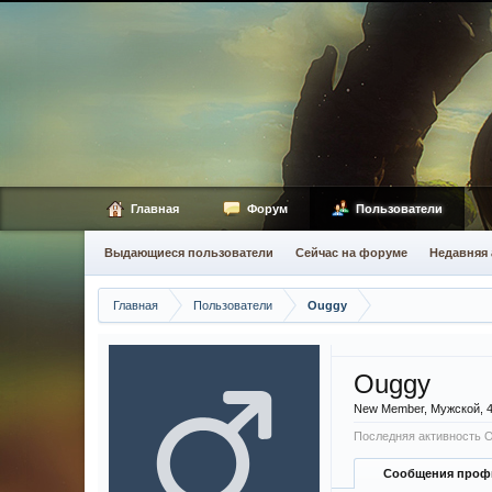
Главная
Форум
Пользователи
Выдающиеся пользователи
Сейчас на форуме
Недавняя 
Главная
Пользователи
Ouggy
Ouggy
New Member
, Мужской, 
Последняя активность 
Сообщения проф