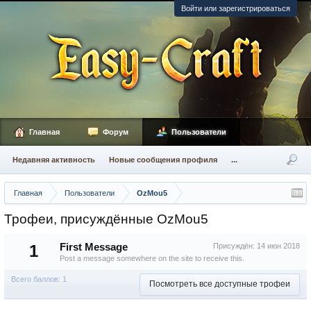
Войти или зарегистрироваться
Главная
Форум
Пользователи
Недавняя активность
Новые сообщения профиля
...
Главная
Пользователи
OzMou5
Трофеи, присуждённые OzMou5
1
First Message
Присуждён:
14 июн 2018
Post a message somewhere on the site to receive this.
Всего баллов: 1
Посмотреть все доступные трофеи