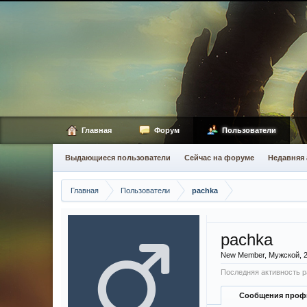
Главная
Форум
Пользователи
Выдающиеся пользователи
Сейчас на форуме
Недавняя 
Главная
Пользователи
pachka
pachka
New Member
, Мужской, 
Последняя активность p
Сообщения проф