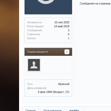
Сообщения на странице 
Активность:
22 ноя 2025
Регистрация:
19 май 2018
Сообщения:
3
Симпатии:
0
Баллы:
1
Подписавшиеся
1
Пол:
Мужской
День рождения:
6 фев 1999
(Возраст: 27)
Главная
Пользователи
pachka