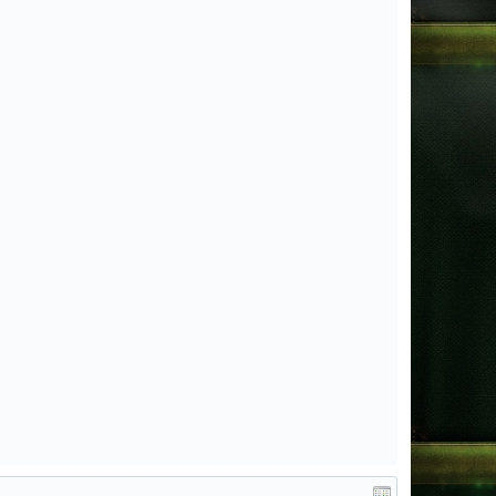
L2HELIOS.NET x1OOO HF