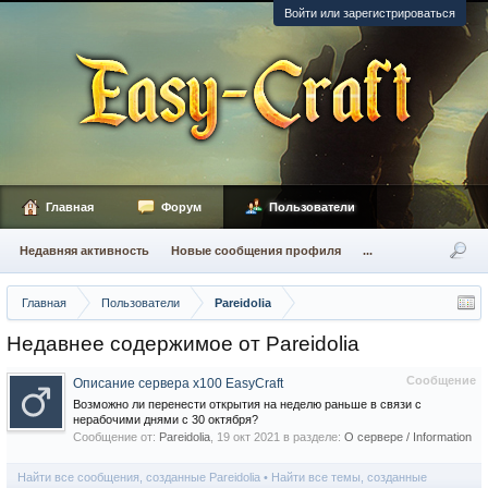
Войти или зарегистрироваться
Главная
Форум
Пользователи
Недавняя активность
Новые сообщения профиля
...
Главная
Пользователи
Pareidolia
Недавнее содержимое от Pareidolia
Сообщение
Описание сервера х100 EasyCraft
Возможно ли перенести открытия на неделю раньше в связи с
нерабочими днями с 30 октября?
Сообщение от:
Pareidolia
,
19 окт 2021
в разделе:
О сервере / Information
Найти все сообщения, созданные Pareidolia
Найти все темы, созданные