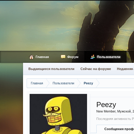
Главная
Форум
Пользователи
Выдающиеся пользователи
Сейчас на форуме
Недавняя 
Главная
Пользователи
Peezy
Peezy
New Member
, Мужской, 
Последняя активность P
Сообщения проф