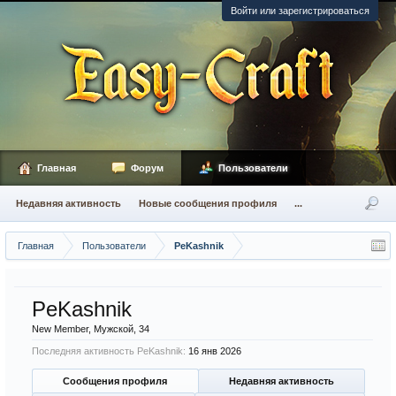
Войти или зарегистрироваться
Главная
Форум
Пользователи
Недавняя активность
Новые сообщения профиля
...
Главная
Пользователи
PeKashnik
PeKashnik
New Member
, Мужской, 34
Последняя активность PeKashnik:
16 янв 2026
Сообщения профиля
Недавняя активность