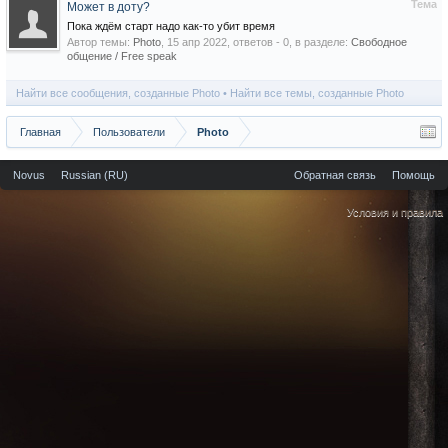
Тема
Может в доту?
Пока ждём старт надо как-то убит время
Автор темы:
Photo
,
15 апр 2022
, ответов - 0, в разделе:
Свободное
общение / Free speak
Найти все сообщения, созданные Photo
Найти все темы, созданные Photo
Главная
Пользователи
Photo
Novus
Russian (RU)
Обратная связь
Помощь
Условия и правила