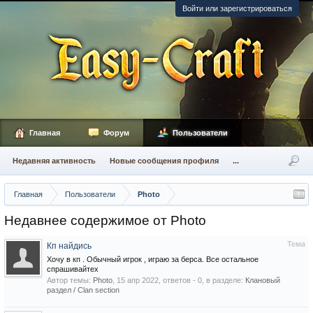
Войти или зарегистрироваться
Главная
Форум
Пользователи
Недавняя активность
Новые сообщения профиля
...
Главная
Пользователи
Photo
Недавнее содержимое от Photo
Тема
Кп найдись
Хочу в кп . Обычный игрок , играю за берса. Все остальное
спрашивайтех
Автор темы:
Photo
,
15 апр 2022
, ответов - 0, в разделе:
Клановый
раздел / Сlan section