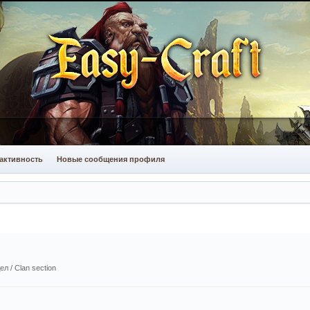
активность
Новые сообщения профиля
л / Сlan section