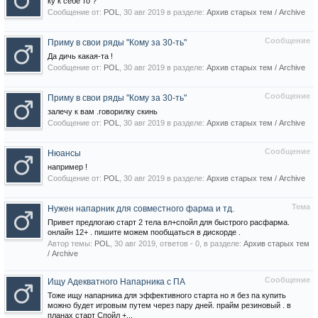
ку к себе то ?
Сообщение от:
POL
,
30 авг 2019
в разделе:
Архив старых тем / Archive
Сообщение
Приму в свои ряды "Кому за 30-ть"
Да дичь какая-та !
Сообщение от:
POL
,
30 авг 2019
в разделе:
Архив старых тем / Archive
Сообщение
Приму в свои ряды "Кому за 30-ть"
залечу к вам .говорилку скинь
Сообщение от:
POL
,
30 авг 2019
в разделе:
Архив старых тем / Archive
Сообщение
Нюансы
например !
Сообщение от:
POL
,
30 авг 2019
в разделе:
Архив старых тем / Archive
Тема
Нужен напарник для совместного фарма и тд.
Привет предлогаю старт 2 тела вл+спойл для быстрого расфарма.
онлайн 12+ . пишите можем пообщаться в дискорде .
Автор темы:
POL
,
30 авг 2019
, ответов - 0, в разделе:
Архив старых тем
/ Archive
Сообщение
Ищу Адекватного Напарника с ПА
Тоже ищу напарника для эффективного старта но я без па купить
можно будет игровым путем через пару дней. прайм резиновый . в
планах старт Спойл +...