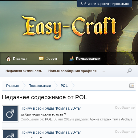
Войти или зарегистрироваться
Главная
Форум
Пользователи
Недавняя активность
Новые сообщения профиля
...
Главная
Пользователи
POL
Недавнее содержимое от POL
Сообщение
Приму в свои ряды "Кому за 30-ть"
да бро люди нужны тс есть ?
Сообщение от:
POL
,
30 авг 2019
в разделе:
Архив старых тем / Archive
Сообщение
Приму в свои ряды "Кому за 30-ть"