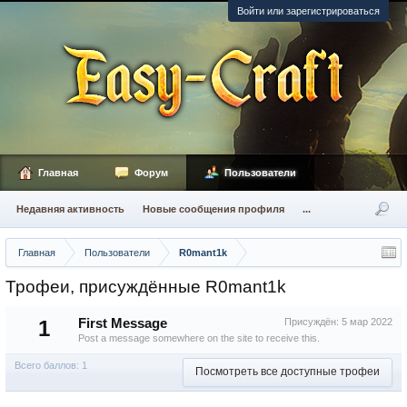
Войти или зарегистрироваться
Главная
Форум
Пользователи
Недавняя активность
Новые сообщения профиля
...
Главная
Пользователи
R0mant1k
Трофеи, присуждённые R0mant1k
1
First Message
Присуждён:
5 мар 2022
Post a message somewhere on the site to receive this.
Всего баллов: 1
Посмотреть все доступные трофеи