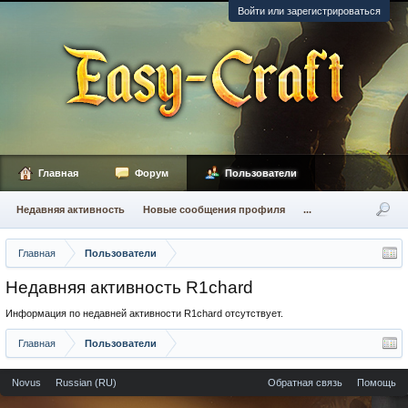
Войти или зарегистрироваться
Главная
Форум
Пользователи
Недавняя активность
Новые сообщения профиля
...
Главная
Пользователи
Недавняя активность R1chard
Информация по недавней активности R1chard отсутствует.
Главная
Пользователи
Novus
Russian (RU)
Обратная связь
Помощь