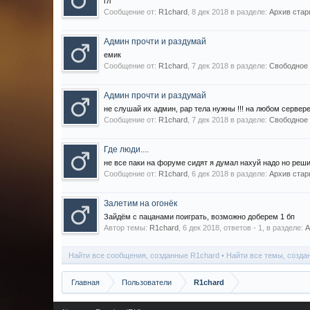
гл
Сообщение от:
R1chard
,
8 дек 2018
в разделе:
Архив стары
Админ прочти и раздумай
емик
Сообщение от:
R1chard
,
7 дек 2018
в разделе:
Свободное 
Админ прочти и раздумай
не слушай их админ, рар тела нужны !!! на любом сервере 
Сообщение от:
R1chard
,
7 дек 2018
в разделе:
Свободное 
Где люди....
не все паки на форуме сидят я думал нахуй надо но реш
Сообщение от:
R1chard
,
6 дек 2018
в разделе:
Архив стары
Залетим на огонёк
Зайдём с пацанами поиграть, возможно доберем 1 бп
Автор темы:
R1chard
,
6 дек 2018
, ответов - 1, в разделе:
А
Найти все сообщения, созданные R1chard
Найти все темы, созда
Главная
Пользователи
R1chard