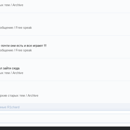
х тем / Archive
общение / Free speak
почти они есть и все играют !!!
общение / Free speak
ил зайти сюда
х тем / Archive
рхив старых тем / Archive
нные R1chard