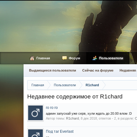
Главная
Форум
Пользователи
Выдающиеся пользователи
Сейчас на форуме
Недавняя 
Главная
Пользователи
R1chard
Недавнее содержимое от R1chard
го го го
админ запускай уже серв, хули ждать до 20.00 влом :D
Автор темы:
R1chard
,
8 дек 2018
, ответов - 2, в разделе:
С
Под таг Everlast