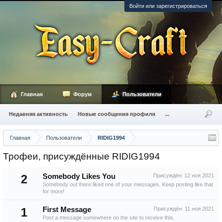
Войти или зарегистрироваться
Главная
Форум
Пользователи
Недавняя активность
Новые сообщения профиля
...
Главная
Пользователи
RIDIG1994
Трофеи, присуждённые RIDIG1994
2
Somebody Likes You
Присуждён:
12 ноя 2021
Somebody out there liked one of your messages. Keep posting like that
for more!
1
First Message
Присуждён:
11 ноя 2021
Post a message somewhere on the site to receive this.