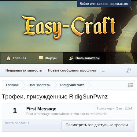
Войти или зарегистрироваться
Главная
Форум
Пользователи
Недавняя активность
Новые сообщения профиля
...
Главная
Пользователи
RidigSunPwnz
Трофеи, присуждённые RidigSunPwnz
1
First Message
Присуждён:
2 авг 2024
Post a message somewhere on the site to receive this.
Всего баллов: 1
Посмотреть все доступные трофеи